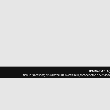
ADMINARMYUA@U
ПОВНЕ (ЧАСТКОВЕ) ВИКОРИСТАННЯ МАТЕРІАЛІВ ДОЗВОЛЯЄТЬСЯ ЗА УМОВ