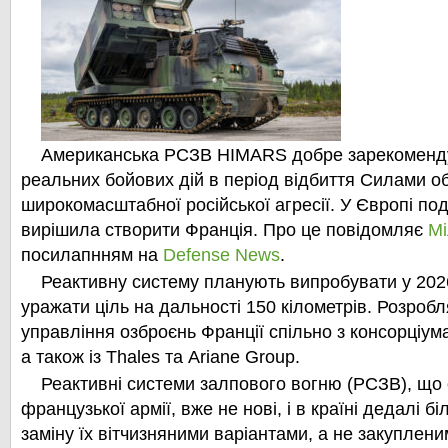
Американська РСЗВ HIMARS добре зарекоменду
реальних бойових дій в період відбиття Силами о
широкомасштабної російської агресії. У Європі по
вирішила створити Франція. Про це повідомляє
Мі
посилапнням на
Defense News
.
Реактивну систему планують випробувати у 202
уражати ціль на дальності 150 кілометрів. Розробл
управління озброєнь Франції спільно з консорціум
а також із Thales та Ariane Group.
Реактивні системи залпового вогню (РСЗВ), що 
французької армії, вже не нові, і в країні дедалі б
заміну їх вітчизняними варіантами, а не закуплен