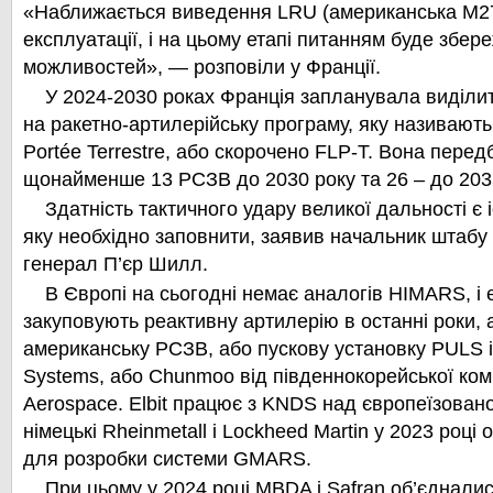
«Наближається виведення LRU (американська M27
експлуатації, і на цьому етапі питанням буде збер
можливостей», — розповіли у Франції.
У 2024-2030 роках Франція запланувала виділит
на ракетно-артилерійську програму, яку називают
Portée Terrestre, або скорочено FLP-T. Вона пере
щонайменше 13 РСЗВ до 2030 року та 26 – до 2035
Здатність тактичного удару великої дальності є і
яку необхідно заповнити, заявив начальник штабу 
генерал П’єр Шилл.
В Європі на сьогодні немає аналогів HIMARS, і є
закуповують реактивну артилерію в останні роки,
американську РСЗВ, або пускову установку PULS із
Systems, або Chunmoo від південнокорейської ком
Aerospace. Elbit працює з KNDS над європеїзован
німецькі Rheinmetall і Lockheed Martin у 2023 році
для розробки системи GMARS.
При цьому у 2024 році MBDA і Safran об’єдналис