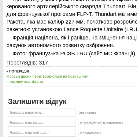
керованого артилерійського снаряда Thundart. Ві
для французької програми FLP-T. Thundart матиме р
Ракета, яка має калібр 227 мм, початково розробле
ракетною установкою Lance Roquette Unitaire (LRU
Франція націлена, як і раніше, на зміцнення нац
рахунок автономного розвитку озброєння.
Фото: французька РСЗВ LRU (сайт МО Франції)
Переглядів: 317
« ПОПЕРЕДНІ
Морські дрони перетворюються на повноцінну
надводну платформу
Залишити відгук
(Обов'язково)
(Не публікується) (Обов'язково)
(Необов'язково)