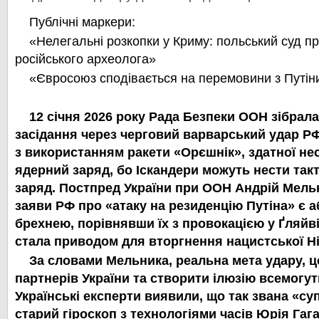
Публічні маркери:
«Нелегальні розкопки у Криму: польський суд 
російського археолога»
«Євросоюз сподівається на перемовини з Путін
12 січня 2026 року Рада Безпеки ООН зібрала
засідання через черговий варварський удар РФ 
з використанням ракети «Орєшнік», здатної не
ядерний заряд, бо Іскандери можуть нести та
заряд. Постпред України при ООН Андрій Мель
заяви РФ про «атаку на резиденцію Путіна» є
брехнею, порівнявши їх з провокацією у Ґляйвіц
стала приводом для вторгнення нацистської Н
За словами Мельника, реальна мета удару, ц
партнерів України та створити ілюзію всемогут
Українські експерти виявили, що так звана «с
старий гіроскоп з технологіями часів Юрія Гага