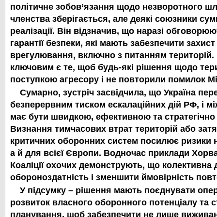
політичне зобов’язання щодо незворотного шл
членства зберігається, але деякі союзники су
реалізації. Він відзначив, що наразі обговорю
гарантії безпеки, які мають забезпечити захист
врегулювання, включно з питанням територій.
ключовим є те, щоб будь-які рішення щодо тер
поступкою агресору і не повторили помилок Мі
Сумарно, зустріч засвідчила, що Україна пер
безперервним тиском ескалаційних дій РФ, і м
має бути швидкою, ефективною та стратегічн
Визнання тимчасових втрат територій або зат
критичних оборонних систем посилює ризики н
а й для всієї Європи. Водночас приклади Хорват
Коаліції охочих демонструють, що колективна 
обороноздатність і зменшити ймовірність повт
У підсумку – рішення мають поєднувати опе
розвиток власного оборонного потенціалу та с
планування, щоб забезпечити не лише виживанн