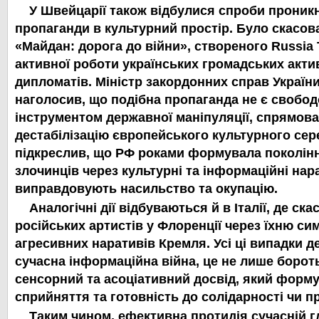
У Швейцарії також відбулися спроби проник
пропаганди в культурний простір. Було скасов
«Майдан: дорога до війни», створеного Russia 
активної роботи українських громадських актив
дипломатів. Міністр закордонних справ України
наголосив, що подібна пропаганда не є свобод
інструментом державної маніпуляції, спрямов
дестабілізацію європейського культурного сер
підкреслив, що РФ роками формувала поколін
злочинців через культурні та інформаційні нара
виправдовують насильство та окупацію.
Аналогічні дії відбуваються й в Італії, де ск
російських артистів у Флоренції через їхню си
агресивних наративів Кремля. Усі ці випадки 
сучасна інформаційна війна, це не лише бороть
сенсорний та асоціативний досвід, який форм
сприйняття та готовність до солідарності чи пр
Таким чином, ефективна протидія сучасній г