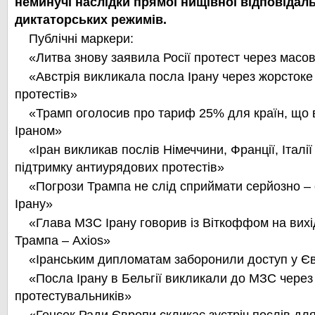
неминучі наслідки прямої нищівної відповідал
диктаторських режимів.
Публічні маркери:
«Литва знову заявила Росії протест через масов
«Австрія викликала посла Ірану через жорсток
протестів»
«Трамп оголосив про тариф 25% для країн, що в
Іраном»
«Іран викликав послів Німеччини, Франції, Італії
підтримку антиурядових протестів»
«Погрози Трампа не слід сприймати серйозно –
Ірану»
«Глава МЗС Ірану говорив із Віткоффом на вихід
Трампа – Axios»
«Іранським дипломатам заборонили доступ у Є
«Посла Ірану в Бельгії викликали до МЗС через
протестувальників»