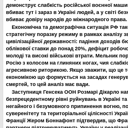
демонструє слабкість російської воєнної маши
вбиває тут і зараз в Україні людей, а у світі бе
вбиває довіру народів до міжнародного права.
Економічна та демографічна ситуація РФ так
стратегічну поразку режиму в рамках аналізу з
цивілізаційної державності: падіння доходів б
облікової ставки до понад 20%, дефіцит робочо
молоді та високі військові втрати. Мельник п
Росію з колосом на глиняних ногах, чия слабкі
агресивною риторикою. Якщо зважити, що це т
економікою що формується на засадах генерув
смертей, то цей аналіз має вади.
Заступниця Генсека ООН Розмарі Дікарло на
безпрецедентному рівні руйнувань в Україні та
негайного і безумовного припинення вогню, п
суверенітету та територіальної цілісності Укра
Франції Жером Боннафонт підтвердив, що Фран
партнери підтримуватимуть Україну у реалізації