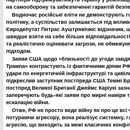
на самооборону та забезпеченні гарантій безпе
Водночас російські еліти не демонструють г
політику, а суспільство залишається під впли
Євродепутат Пятрас Ауштрявічюс відзначив, щ
швидше взяти на себе більше відповідальності
та реалістично оцінювати загрози, не обмежую
підходом.
Заяви США щодо «близькості до угоди завдя
Трампа» контрастують із фактичними діями РФ
удари по енергетичній інфраструктурі та цивіл
підкреслив заступник постпреда США Теммі Бр
постпред Великої Британії Джеймс Каріукі зазн
заперечують будь-які заяви про мирні наміри
ескалацію війни.
Отже, РФ не просто веде війну як про це всі
потураючи агресору, вона реалізує системну, 
агресію, що виходить за межі класичних конфлік