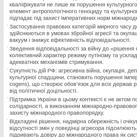
кваліфікувати не лише як порушення культурного
елемент антропологічного геноциду та культурн
підпадає під захист імперативних норм міжнарод
Застосування правових категорій мирного часу д
здійснюються в умовах збройної агресії та окупа
вакуум і знижує ефективність відповідальності.
Зведення відповідальності за війну до «рішення о
колективний характер режиму путінізму та ускл
адекватних механізмів стримування.
Сукупність дій РФ: агресивна війна, окупація, де
культурної спадщини, становить порушення імпер
cogens), що створює обов’язок для всіх держав 
від політичної доцільності.
Підтримка України в цьому контексті є не актом п
солідарності, а виконанням міжнародно-правово
захисту міжнародного правопорядку.
Відкладені рішення, надмірна обережність і очік
відсутності змін у поведінці агресора підсилюють
підривають довіру до міжнародного права як сис