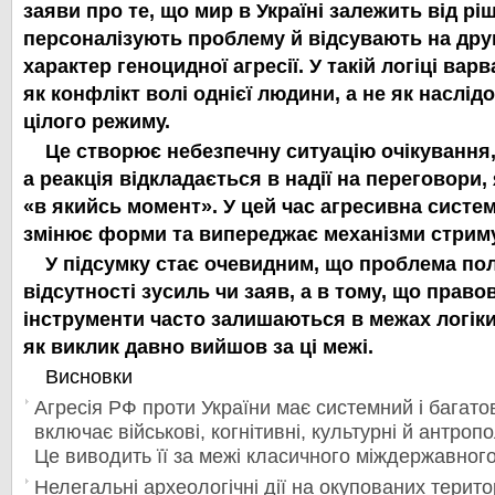
заяви про те, що мир в Україні залежить від рі
персоналізують проблему й відсувають на дру
характер геноцидної агресії. У такій логіці вар
як конфлікт волі однієї людини, а не як наслі
цілого режиму.
Це створює небезпечну ситуацію очікування,
а реакція відкладається в надії на переговори,
«в якийсь момент». У цей час агресивна систе
змінює форми та випереджає механізми стрим
У підсумку стає очевидним, що проблема пол
відсутності зусиль чи заяв, а в тому, що правов
інструменти часто залишаються в межах логіки
як виклик давно вийшов за ці межі.
Висновки
Агресія РФ проти України має системний і багато
включає військові, когнітивні, культурні й антроп
Це виводить її за межі класичного міждержавного
Нелегальні археологічні дії на окупованих терито