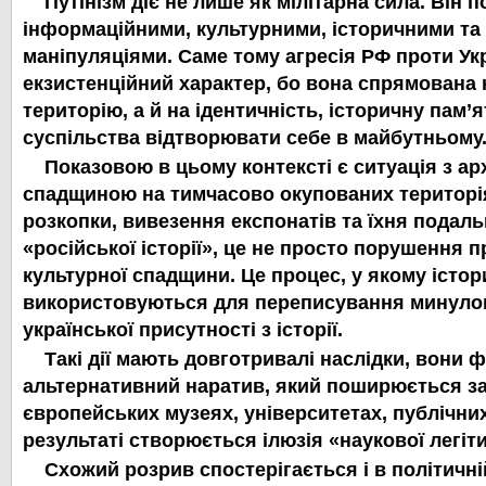
Путінізм діє не лише як мілітарна сила. Він п
інформаційними, культурними, історичними т
маніпуляціями. Саме тому агресія РФ проти Ук
екзистенційний характер, бо вона спрямована 
територію, а й на ідентичність, історичну пам’я
суспільства відтворювати себе в майбутньому
Показовою в цьому контексті є ситуація з а
спадщиною на тимчасово окупованих територія
розкопки, вивезення експонатів та їхня подаль
«російської історії», це не просто порушення 
культурної спадщини. Це процес, у якому істо
використовуються для переписування минулог
української присутності з історії.
Такі дії мають довготривалі наслідки, вони
альтернативний наратив, який поширюється за
європейських музеях, університетах, публічних
результаті створюється ілюзія «наукової легіти
Схожий розрив спостерігається і в політичні