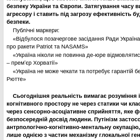
безпеку України та Європи. Затягування часу в
агресору і ставить під загрозу ефективність бу
безпеки.
Публічні маркери:
«Відбулося позачергове засідання Ради Україн
про ракети Patriot та NASAMS»
«Україна ніколи не повинна де-юре відмовлятися
– премʼєр Хорватії»
«Україна не може чекати та потребує гарантій б
Рютте»
Сьогоднішня реальність вимагає розуміння 
когнітивного простору не через статики чи клас
через сенсорно-асоціативне сприйняття, яке 
безпосередній досвід людини. Путінізм застос
антрпологічно-когнітивно-ментальну окупацію,
лише однією з частин механізму глокальної ген