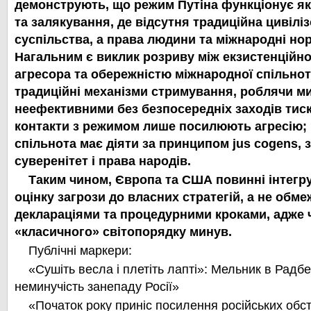
демонструють, що режим Путіна функціонує як
та залякування, де відсутня традиційна цивілі
суспільства, а права людини та міжнародні но
Нагальним є виклик розриву між екзистенційн
агресора та обережністю міжнародної спільно
традиційні механізми стримування, роблячи ми
неефективними без безпосередніх заходів тиску
контакти з режимом лише посилюють агресію;
спільнота має діяти за принципом jus cogens,
суверенітет і права народів.
Таким чином, Європа та США повинні інтегр
оцінку загрози до власних стратегій, а не обм
деклараціями та процедурними кроками, адже 
«класичного» світопорядку минув.
Публічні маркери:
«Сушіть весла і плетіть лапті»: Мельник в Радб
неминучість занепаду Росії»
«Початок року приніс посилення російських обст