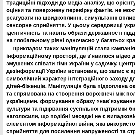
Традиційні підходи до медіа-аналізу, що орієнт
оцінки та поверхневу перевірку фактів, не мо
реагувати на швидкоплинні, симультанні вплив
сенсорне сприйняття. У цьому середовищі укра
ідентичність та навіть образи державності під
на глобальному рівні одночасно у багатьох кра
Прикладом таких маніпуляцій стала кампані
інформаційному просторі, де з’явилося відео д
змушених співати гімн України у садочку. Центр
дезінформації України встановив, що запис є а
символічний характер інтеграційного заходу д
дітей-біженців. Маніпуляція була підхоплена 
та спрямована на створення ворожнечі між по
українцями, формування образу «нав’язування
культури та підірвання суспільної підтримки б
наголосили, що подібні меседжі не є випадков
елементом інформаційної війни, яка використ
сприйняття для посилення напруженості та стр