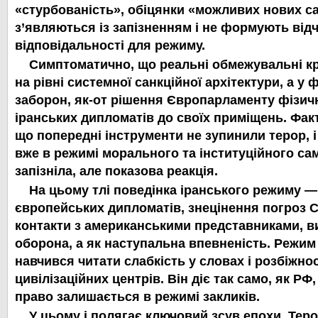
«стурбованість», обіцянки «можливих нових са
з’являються із запізненням і не формують від
відповідальності для режиму.
Симптоматично, що реальні обмежувальні к
на рівні системної санкційної архітектури, а у
заборон, як-от рішення Європарламенту фізич
іранських дипломатів до своїх приміщень. Фак
що попередні інструменти не зупинили терор, 
вже в режимі морального та інституційного са
запізніла, але показова реакція.
На цьому тлі поведінка іранського режиму —
європейських дипломатів, знецінення погроз 
контакти з американськими представниками, в
оборона, а як наступальна впевненість. Режим
навчився читати слабкість у словах і розбіжнос
цивілізаційних центрів. Він діє так само, як РФ,
право залишається в режимі закликів.
У цьому і полягає ключовий зсув епохи. Теро