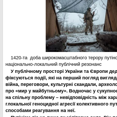
1420-та доба широкомасштабного терору путінс
національно-локальний публічний резонанс
У публічному просторі України та Європи дед
фіксуються події, які на перший погляд вигля
війна, переговори, культурні скандали, археоло
про «мир у майбутньому». Водночас у сукупно
на спільну проблему – невідповідність між хар
глокальної геноцидної агресії колективного пут
способами реагування на неї.