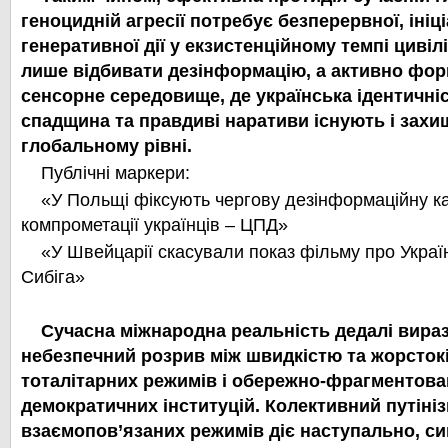
геноцидній агресії потребує безперервної, ініці
генеративної дії у екзистенційному темпі цивілі
лише відбивати дезінформацію, а активно фор
сенсорне середовище, де українська ідентичніс
спадщина та правдиві наративи існують і зах
глобальному рівні.
Публічні маркери:
«У Польщі фіксують чергову дезінформаційну к
компрометації українців – ЦПД»
«У Швейцарії скасували показ фільму про Україн
Сибіга»
Сучасна міжнародна реальність дедалі вира
небезпечний розрив між швидкістю та жорсток
тоталітарних режимів і обережно-фрагментов
демократичних інституцій. Колективний путіні
взаємопов’язаних режимів діє наступально, син