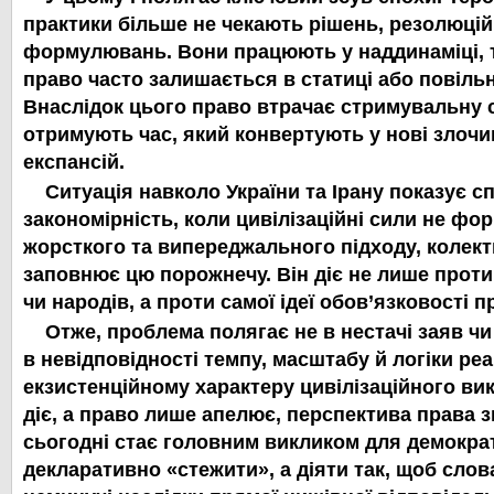
практики більше не чекають рішень, резолюці
формулювань. Вони працюють у наддинаміці, т
право часто залишається в статиці або повільн
Внаслідок цього право втрачає стримувальну 
отримують час, який конвертують у нові злочин
експансій.
Ситуація навколо України та Ірану показує с
закономірність, коли цивілізаційні сили не фо
жорсткого та випереджального підходу, колект
заповнює цю порожнечу. Він діє не лише прот
чи народів, а проти самої ідеї обов’язковості п
Отже, проблема полягає не в нестачі заяв чи 
в невідповідності темпу, масштабу й логіки ре
екзистенційному характеру цивілізаційного вик
діє, а право лише апелює, перспектива права з
сьогодні стає головним викликом для демократ
декларативно «стежити», а діяти так, щоб слов