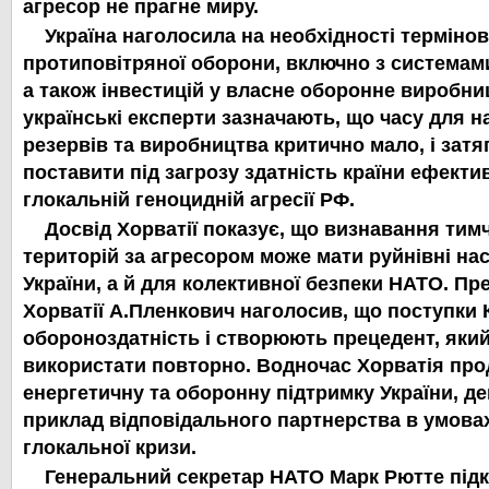
агресор не прагне миру.
Україна наголосила на необхідності терміно
протиповітряної оборони, включно з системами
а також інвестицій у власне оборонне виробни
українські експерти зазначають, що часу для 
резервів та виробництва критично мало, і зат
поставити під загрозу здатність країни ефекти
глокальній геноцидній агресії РФ.
Досвід Хорватії показує, що визнавання ти
територій за агресором може мати руйнівні на
України, а й для колективної безпеки НАТО. Пре
Хорватії А.Пленкович наголосив, що поступки
обороноздатність і створюють прецедент, яки
використати повторно. Водночас Хорватія про
енергетичну та оборонну підтримку України, 
приклад відповідального партнерства в умова
глокальної кризи.
Генеральний секретар НАТО Марк Рютте під