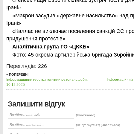
«Генсек Ради Європи скликає зустріч послів дл
Ірані»
«Макрон засудив «державне насильство» над п
Ірані»
«Каллас не виключає посилення санкцій ЄС про
придушення протестів»
Аналітична група ГО «ЦККБ»
Фото: 45 окрема артилерійська бригада Збройн
Переглядів: 226
« ПОПЕРЕДНІ
Інформаційний геостратегічний резонанс доби:
Інформаційний 
10.12.2025
Залишити відгук
(Обов'язково)
(Не публікується) (Обов'язково)