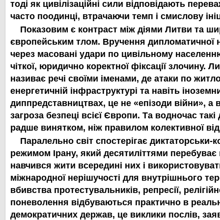
тоді як цивілізаційні сили відповідають перев
часто поодинці, втрачаючи темп і смислову ініц
Показовим є контраст між діями Литви та ш
європейським тлом. Вручення дипломатичної 
через масовані удари по цивільному населенн
чіткої, юридично коректної фіксації злочину. Л
називає речі своїми іменами, де атаки по житл
енергетичній інфраструктурі та навіть іноземн
диппредставництвах, це не «епізоди війни», а 
загроза безпеці всієї Європи. Та водночас такі
радше винятком, ніж правилом колективної від
Паралельно світ спостерігає диктаторськи-
режимом Ірану, який десятиліттями перебуває 
навчився жити всередині них і використовуват
міжнародної нерішучості для внутрішнього тер
вбивства протестувальників, репресії, релігійн
поневолення відбуваються практично в реально
демократичних держав, це виклики послів, зая