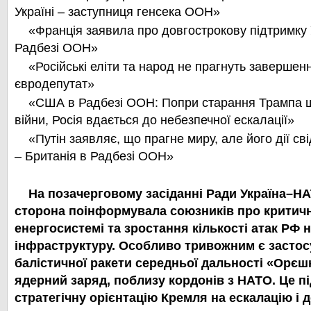
Україні – заступниця генсека ООН»
«Франція заявила про довгострокову підтримку 
Радбезі ООН»
«Російські еліти та народ не прагнуть завершенн
євродепутат»
«США в Радбезі ООН: Попри старання Трампа 
війни, Росія вдається до небезпечної ескалації»
«Путін заявляє, що прагне миру, але його дії св
– Британія в Радбезі ООН»
На позачерговому засіданні Ради Україна–НА
сторона поінформувала союзників про критичн
енергосистемі та зростання кількості атак РФ 
інфраструктуру. Особливо тривожним є засто
балістичної ракети середньої дальності «Орєшн
ядерний заряд, поблизу кордонів з НАТО. Це п
стратегічну орієнтацію Кремля на ескалацію і 