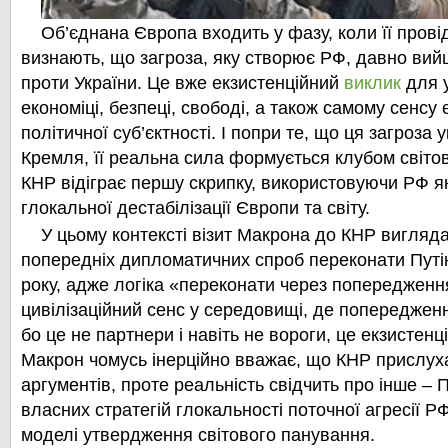
Об’єднана Європа входить у фазу, коли її прові
визнають, що загроза, яку створює РФ, давно вийш
проти України. Це вже екзистенційний
виклик
для у
економіці, безпеці, свободі, а також самому сенсу
політичної суб’єктності. І попри те, що ця загроза у
Кремля, її реальна сила формуєтьcя клубом світови
КНР відіграє першу скрипку, використовуючи РФ я
глокальної дестабілізації Європи та світу.
У цьому контексті візит Макрона до КНР вигляд
попередніх дипломатичних спроб переконати Путін
року, адже логіка «переконати через попередженн
цивілізаційний сенс у середовищі, де попередженн
бо це не партнери і навіть не вороги, це екзистенц
Макрон чомусь інерційно вважає, що КНР прислух
аргументів, проте реальність свідчить про інше – П
власних стратегій глокальності поточної агресії Р
моделі утвердження світового панування.