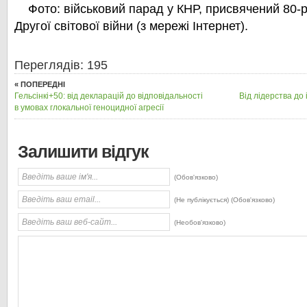
Фото: військовий парад у КНР,
присвячений 80-р
Другої світової війн
и (з мережі Інтернет).
Переглядів: 195
« ПОПЕРЕДНІ
Гельсінкі+50: від декларацій до відповідальності
Від лідерства до
в умовах глокальної геноцидної агресії
Залишити відгук
(Обов'язково)
(Не публікується) (Обов'язково)
(Необов'язково)