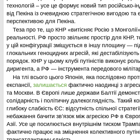
технологій – усе це формує новий тип російсько-ін
від Пекіна із очевидною стратегічною вигодою та 
перспективою для Пекіна.
Теза про те, що КНР «витісняє Росію з Монголії
реальності. РФ просто звільняє простір для КНР, т
у цій конфігурації зміщується в іншу площину — п
глокальних геноцидних агресій, які дестабілізують
порядок. КНР у цьому клубі путіністів виконує роль
диригента, а РФ — інструмента передового міліта
На тлі всього цього Японія, яка послідовно прот
експансії,
залишається
фактично наодинці з агрес
та Москви. В Європі лише держави Балтії демонс
солідарність і політичну далекоглядність. Такий к
глибоку слабкість ЄС: відсутність спільної стратег
небажання бачити зв’язок між агресією РФ в Європ
Азії. Усе це посилюється внутрішнім тиском Трамп
фактично працює на зміцнення колективного путін
трансатлантичну єдність.