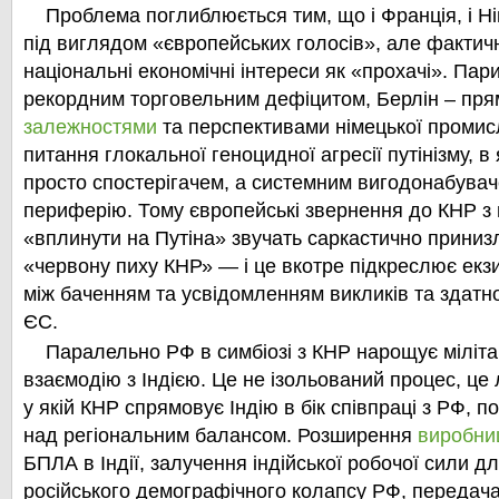
Проблема поглиблюється тим, що і Франція, і Ні
під виглядом «європейських голосів», але фактич
національні економічні інтереси як «прохачі». Па
рекордним торговельним дефіцитом, Берлін – пр
залежностями
та перспективами німецької промисл
питання глокальної геноцидної агресії путінізму, в
просто спостерігачем, а системним вигодонабувач
периферію. Тому європейські звернення до КНР з
«вплинути на Путіна» звучать саркастично принизл
«червону пиху КНР» — і це вкотре підкреслює екз
між баченням та усвідомленням викликів та здатно
ЄС.
Паралельно РФ в симбіозі з КНР нарощує міліта
взаємодію з Індією. Це не ізольований процес, це 
у якій КНР спрямовує Індію в бік співпраці з РФ,
над регіональним балансом. Розширення
виробни
БПЛА в Індії, залучення індійської робочої сили д
російського демографічного колапсу РФ, передача