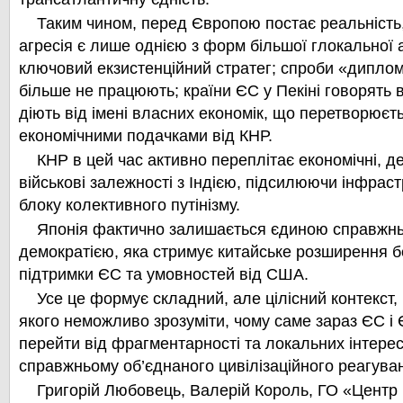
Таким чином, перед Європою постає реальність, 
агресія є лише однією з форм більшої глокальної аг
ключовий екзистенційний стратег; спроби «дипло
більше не працюють; країни ЄС у Пекіні говорять в
діють від імені власних економік, що перетворюєт
економічними подачками від КНР.
КНР в цей час активно переплітає економічні, д
військові залежності з Індією, підсилюючи інфрас
блоку колективного путінізму.
Японія фактично залишається єдиною справжнь
демократією, яка стримує китайське розширення б
підтримки ЄС та умовностей від США.
Усе це формує складний, але цілісний контекст
якого неможливо зрозуміти, чому саме зараз ЄС і
перейти від фрагментарності та локальних інтерес
справжньому об’єднаного цивілізаційного реагува
Григорій Любовець, Валерій Король, ГО «Центр