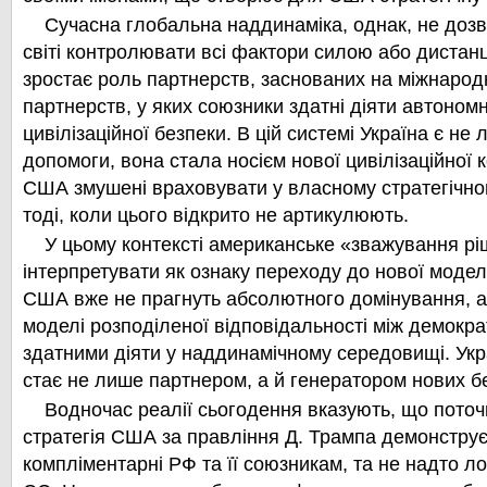
Сучасна глобальна наддинаміка, однак, не доз
світі контролювати всі фактори силою або дистанц
зростає роль партнерств, заснованих на міжнарод
партнерств, у яких союзники здатні діяти автономно
цивілізаційної безпеки. В цій системі Україна є не
допомоги, вона стала носієм нової цивілізаційної 
США змушені враховувати у власному стратегічно
тоді, коли цього відкрито не артикулюють.
У цьому контексті американське «зважування р
інтерпретувати як ознаку переходу до нової моделі
США вже не прагнуть абсолютного домінування, 
моделі розподіленої відповідальності між демокр
здатними діяти у наддинамічному середовищі. Укра
стає не лише партнером, а й генератором нових бе
Водночас реалії сьогодення вказують, що пото
стратегія США за правління Д. Трампа демонстру
компліментарні РФ та її союзникам, та не надто ло