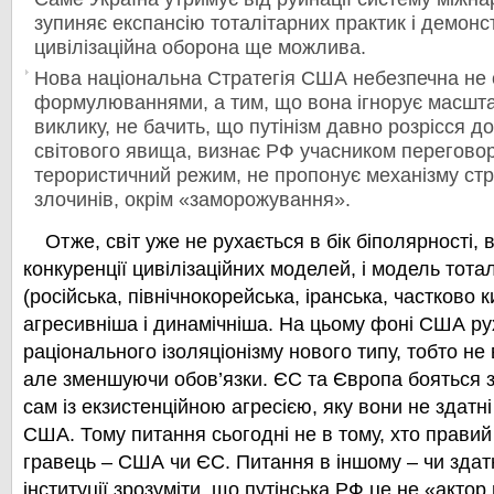
зупиняє експансію тоталітарних практик і демонс
цивілізаційна оборона ще можлива.
Нова національна Стратегія США небезпечна не 
формулюваннями, а тим, що вона ігнорує масшта
виклику, не бачить, що путінізм давно розрісся 
світового явища, визнає РФ учасником переговорі
терористичний режим, не пропонує механізму ст
злочинів, окрім «заморо
жува
ння».
Отже, світ уже не рухається в бік біполярності, в
конкуренції цивілізаційних моделей, і модель тота
(російська, північнокорейська, іранська, частково 
агресивніша і динамічніша. На цьому фоні США р
раціонального ізоляціонізму нового типу, тобто не
але зменшуючи обов’язки. ЄС та Європа боя
ться 
сам із екзистенційною агресією, яку вони
не здатні
США.
Тому питання сьогодні не в тому, хто правий
гравець –
США чи ЄС. Питання в іншому –
чи здат
інституції зрозуміти, що путінська РФ це не «актор 