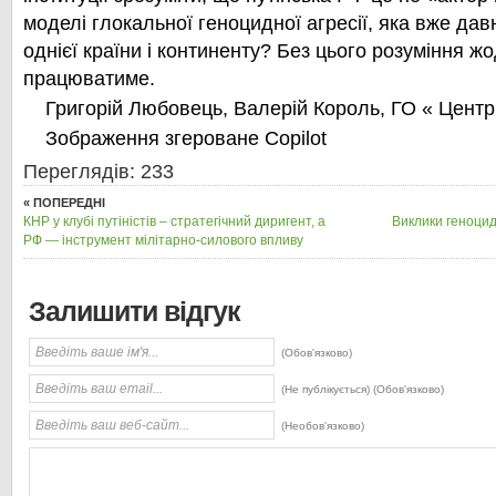
моделі глокальної геноцидної агресії, яка вже да
однієї країни і континенту? Без цього розуміння жо
працюватиме.
Григорій Любовець, Валерій Король, ГО « Цент
Зображення згероване Copilot
Переглядів: 233
« ПОПЕРЕДНІ
КНР у клубі путіністів – стратегічний диригент, а
Виклики геноцидн
РФ — інструмент мілітарно-силового впливу
Залишити відгук
(Обов'язково)
(Не публікується) (Обов'язково)
(Необов'язково)