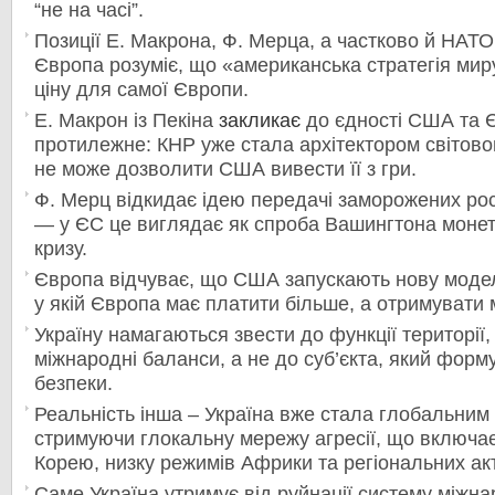
“не на часі”.
Позиції Е.
Макрона, Ф.
Мерца, а частково й НАТО
Європа розуміє, що «американська стратегія мир
ціну
для самої Європи.
Е.
Макрон
із Пекіна
закликає
до єдності США та 
протилежне: КНР уже стала архітектором світовог
не може дозволити США вивести її з гри.
Ф.
Мерц
відкидає ідею передачі заморожених ро
— у ЄС це виглядає як спроба Вашингтона монет
кризу.
Європа відчуває, що США запускають
нову модел
у якій Європа має платити більше, а отримувати
Україну намагаються звести до функції території
міжнародні баланси, а не до суб’єкта, який форму
безпеки.
Реальність інша –
Україна вже стала
глобальним 
стримуючи глокальну мережу агресії, що включає 
Корею, низку режимів Африки та регіональних акто
Саме Україна утримує від руйнації систему міжна