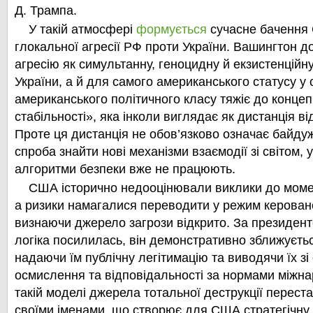
Д. Трампа.
У такій атмосфері
формується
сучасне бачення
глокальної агресії РФ проти України. Вашингтон до
агресію як симультанну, геноцидну й екзистенційн
України, а й для самого американського статусу у 
американського політичного класу тяжіє до концеп
стабільності», яка інколи виглядає як дистанція ві
Проте ця дистанція не обов’язково означає байд
спроба знайти нові механізми взаємодії зі світом, 
алгоритми безпеки вже не працюють.
США історично недооцінювали виклики до момент
а ризики намагалися переводити у режим керовано
визнаючи джерело загрози відкрито. За президент
логіка посилилась, він демонстративно зближуєтьс
надаючи їм публічну легітимацію та виводячи їх з
осмислення та відповідальності за нормами міжна
такій моделі джерела тотальної деструкції перест
своїми іменами, що створює для США стратегічну с