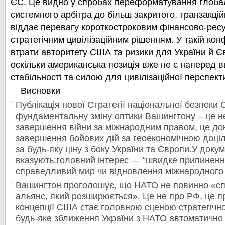
ЄС. Це видно у спробах переформатування глобал
системного арбітра до більш закритого, транзакцій
віддає перевагу короткостроковим фінансово-рес
стратегічним цивілізаційним рішенням. У такій конф
втрати авторитету США та ризики для України й Є
оскільки американська позиція вже не є наперед 
стабільності та силою для цивілізаційної перспект
Висновки
Публікація нової Стратегії національної безпеки
фундаментальну зміну оптики Вашингтону –
це н
завершення війни за міжнародним правом, це до
завершення бойових дій за геоекономічною доц
за будь-яку ціну з боку Укра
їни та Європи.У доку
вказують:головний інтерес — “швидке припинення
справедливий мир чи відновлення міжнародного
Вашингтон проголошує, що НАТО не повинно «сп
альянс, який розширюється». Це не про РФ, це пр
концепції США стає головною сценою стратегічної
будь-яке зближення України з НАТО автоматично