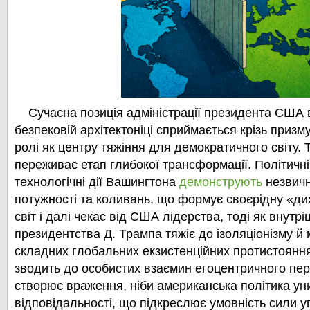
Сучасна позиція адміністрації президента США 
безпековій архітектоніці сприймається крізь призму
ролі як центру тяжіння для демократичного світу. 
переживає етап глибокої трансформації. Політичні
технологічні дії Вашингтона
демонструють
незвичн
потужності та коливань, що формує своєрідну «ди
світ і далі чекає від США лідерства, тоді як внутр
президентства Д. Трампа тяжіє до ізоляціонізму й мі
складних глобальних екзистенційних протистоянн
зводить до особистих взаємин егоцентричного пер
створює враження, ніби американська політика ун
відповідальності, що підкреслює умовність сили у