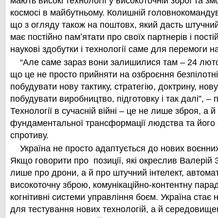
мають високі технології у високоточній зброї та з
космосі в майбутньому. Колишній головнокоманду
що з огляду також на поштовх, який дасть штучний 
має постійно памʼятати про своїх партнерів і пості
наукові здобутки і технології саме для перемоги 
“Але саме зараз вони залишилися там – 24 люто
що це не просто прийняти на озброєння безпілотні
побудувати нову тактику, стратегію, доктрину, нову 
побудувати виробництво, підготовку і так далі”, –
Технології в сучасній війні – це не лише зброя, а й
фундаментальної трансформації людства та його 
спротиву.
Україна не просто адаптується до нових воєнних р
Якщо говорити про позиції, які окреслив Валерій 
лише про дрони, а й про штучний інтелект, автома
високоточну зброю, комунікаційно-контентну паради
когнітивні системи управління боєм. Україна стає 
для тестування нових технологій, а й середовище