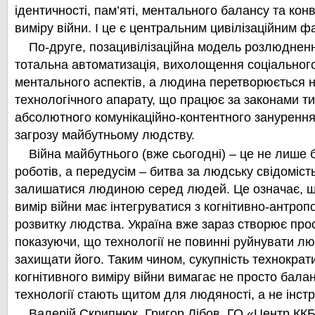
ідентичності, пам’яті, ментального балансу та кон
виміру війни. І це є центральним цивілізаційним ф
По-друге, позацивілізаційна модель розлюдненн
тотальна автоматизація, вихолощення соціального
ментального аспектів, а людина перетворюється 
технологічного апарату, що працює за законами ти
абсолютного комунікаційно-контентного зануренн
загрозу майбутньому людству.
Війна майбутнього (вже сьогодні) – це не лише 
роботів, а передусім – битва за людську свідоміс
залишатися людиною серед людей. Це означає, щ
вимір війни має інтегруватися з когнітивно-антро
розвитку людства. Україна вже зараз створює прості
показуючи, що технології не повинні руйнувати лю
захищати його. Таким чином, сукупність технократ
когнітивного виміру війни вимагає не просто баланс
технології стають щитом для людяності, а не інст
Валерій Скрипнюк, Григор Лібов, ГО «Центр КК