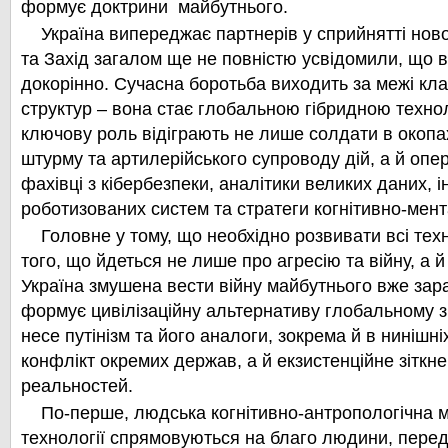
формує доктрини майбутнього.
Україна випереджає партнерів у сприйнятті нов
та Захід загалом ще не повністю усвідомили, що в
докорінно. Сучасна боротьба виходить за межі кл
структур – вона стає глобальною гібридною техно
ключову роль відіграють не лише солдати в окопа
штурму та артилерійського супроводу дій, а й опе
фахівці з кібербезпеки, аналітики великих даних, 
роботизованих систем та стратеги когнітивно-мен
Головне у тому, що необхідно розвивати всі техн
того, що йдеться не лише про агресію та війну, а 
Україна змушена вести війну майбутнього вже зара
формує цивілізаційну альтернативу глобальному 
несе путінізм та його аналоги, зокрема й в ниніш
конфлікт окремих держав, а й екзистенційне зіткн
реальностей.
По-перше, людська когнітивно-антропологічна мо
технології спрямовуються на благо людини, пере