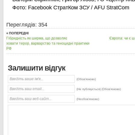
Фото: Facebook СтратКом ЗСУ / AFU StratCom
Переглядів: 354
« ПОПЕРЕДНІ
Гібридність як ширма, що дозволяє
Європа: чи є ш
ховати терор, варварство та геноцидні практики
РФ
Залишити відгук
(Обов'язково)
(Не публікується) (Обов'язково)
(Необов'язково)