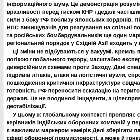
інформаційного шуму. Це демонстрація розумі
вразливості перед тиском КНР і дедалі частіш
сили з боку РФ поблизу японських кордонів. 
ВПС винищувачів для реагування на спільні п
та російських бомбардувальників ще один мар
регіональний порядок у Східній Азії входить у 
Ці зміни не відбуваються у вакуумі. Кремль 
логікою глобального терору, масштабно експе
диверсійними схемами проти Заходу. Дані спе
підривів літаків, атаки на логістичні вузли, сп
пошкодження критичної інфраструктури свідча
готовність РФ переносити ескалацію на терит
держав. Це не поодинокі інциденти, а цілеспря
дестабілізації.
У цьому ж глобальному контексті проявляє се
керівників індійських оборонних компаній у пе
є важливим маркером намірів Делі зберігати п
сфері оборонної промисловості, а може й гонк