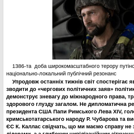
1386-та доба широкомасштабного терору путінс
національно-локальний публічний резонанс
Упродовж останніх тижнів світ спостерігає 
зводити до «чергових політичних заяв» політик
демонструє зневагу до міжнародного права, т
здорового глузду загалом. Не дипломатична ре
президента США Папи Римського Лева XIV, го
кримськотатарського народу Р. Чубарова та ви
ЄС К. Каллас свідчать, що ми маємо справу не 