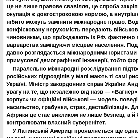
Це не лише правове свавілля, це спроба закріп
окупація є довгостроковою нормою, а внутріш
нібито можуть замінити міжнародне право. Во
конфісковану нерухомість передають військов
чиновникам, що приїжджають із РФ, фактично 
варварства заміщуючи місцеве населення. Под
давно розглядається міжнародними юристами 
примусової демографічної інженерії, тобто фо
Паралельно міжнародні розслідування підтв
російських підрозділів у Малі мають ті самі ри
Україні. Міністр закордонних справ України Анд
увагу на те, що незалежно від назв — «Вагнер
корпус» чи офіційні військові — модель повед
насильство, грабунки, страх, дестабілізація. 
Африки це стає викликом не лише безпеці, а й
контролювати власний суверенітет.
У Латинській Америці проявляється ще одна 