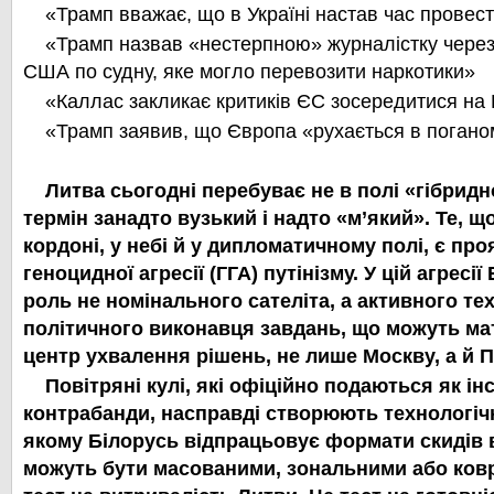
«Трамп вважає, що в Україні настав час провес
«Трамп назвав «нестерпною» журналістку через
США по судну, яке могло перевозити наркотики»
«Каллас закликає критиків ЄС зосередитися на 
«Трамп заявив, що Європа «рухається в погано
Литва сьогодні перебуває не в полі «гібридн
термін занадто вузький і надто «м’який». Те, що
кордоні, у небі й у дипломатичному полі, є пр
геноцидної агресії (ГГА) путінізму. У цій агресі
роль не номінального сателіта, а
активного тех
політичного виконавця завдань, що можуть ма
центр ухвалення рішень, не лише Москву, а й П
Повітряні кулі, які офіційно подаються як ін
контрабанди, насправді створюють
технологіч
якому Білорусь відпрацьовує формати скидів 
можуть бути масованими, зональними або ков