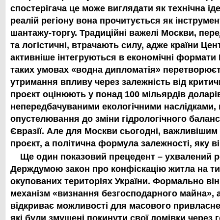
спостерігача це може виглядати як технічна іде
реалій регіону вона прочитується як інструмен
шантажу-торгу. Традиційні важелі Москви, пере
та логістичні, втрачають силу, адже країни Цен
активніше інтегруються в економічні формати 
таких умовах
«водна дипломатія» перетворюєт
утримання впливу через залежність від критич
проєкт оцінюють у понад 100 мільярдів доларів
непередбачуваними екологічними наслідками, 
опустелювання до зміни гідрологічного баланс
Євразії. Але для Москви сьогодні, важливішим
проєкт, а політична формула залежності, яку в
Ще один показовий прецедент – ухвалений 
Держдумою закон про конфіскацію житла на т
окупованих територіях України. Формально він
механізм «визнання безгосподарного майна», а
відкриває можливості для масового привласн
які були змушені покинути свої домівки через 