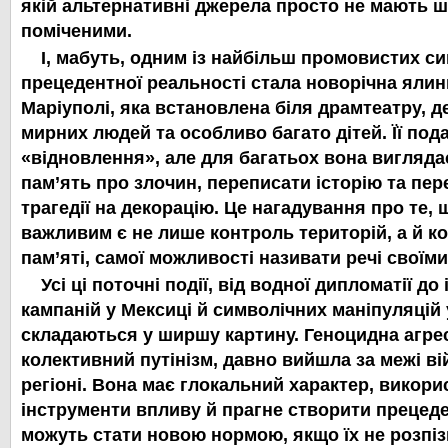
якій альтернативні джерела просто не мають ш
поміченими.
І, мабуть, одним із найбільш промовистих си
прецедентної реальності стала новорічна яли
Маріуполі, яка встановлена біля драмтеатру, д
мирних людей та особливо багато дітей. Її под
«відновлення», але для багатьох вона вигляда
пам’ять про злочин, переписати історію та пер
трагедії на декорацію. Це нагадування про те, 
важливим є не лише контроль територій, а й к
пам’яті, самої можливості називати речі своїми
Усі ці поточні події, від водної дипломатії д
кампаній у Мексиці й символічних маніпуляцій
складаються у ширшу картину. Геноцидна агрес
колективний путінізм, давно вийшла за межі в
регіоні. Вона має глокальний характер, викорис
інструменти впливу й прагне створити прецеден
можуть стати новою нормою, якщо їх не розпіз