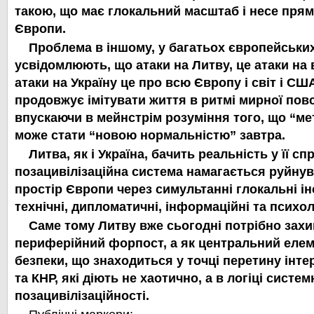
такою, що має глокальний масштаб і несе прям
Європи.
Проблема в іншому, у багатьох європейськи
усвідомлюють, що атаки на Литву, це атаки на в
атаки на Україну це про всю Європу і світ і СШ
продовжує імітувати життя в ритмі мирної повс
впускаючи в мейнстрім розуміння того, що “ме
може стати “новою нормальністю” завтра.
Литва, як і Україна, бачить реальність у її с
позацивілізаційна система намагається руйнув
простір Європи через симультанні глокальні ін
технічні, дипломатичні, інформаційні та психол
Саме тому Литву вже сьогодні потрібно захи
периферійний форпост, а як
центральний елем
безпеки, що знаходиться у точці перетину інте
та КНР, які діють не хаотично, а в логіці систем
позацивілізаційності.