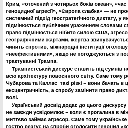
Крим, «оточений з чотирьох боків океан», «час 
геноцидної агресії», «Європа слабка» — не про
системний підхід геостратегічного диктату, у 
підмінюється публічним ураженням словами ст
право підмінюється нібито силою США, агрес
географічними жартами, жертва звинувачуєтьс
чинить спротив, міжнародні інституції оголош
«неефективними», якщо не погоджуються з по
трактуванні Трампа.
Трампистський дискурс ставить під сумнів не
всю архітектуру повоєнного світу. Саме тому ре
Чубарова та Каллас такі різкі – вони бачать в 
ексцентричність, а
спробу замінити право дикт
волі.
Український досвід додає до цього дискурсу 
не завжди усвідомлює – коли є прогалина в між
миттєво займає агресор. Саме тому українське
гостро реагує на спроби оголосити геноцид «к