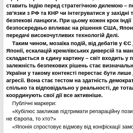
ставить Індію перед стратегічною дилемою – 
зв’язки з РФ та КНР чи інтегруватися у західні 
безпекові ланцюги. При цьому кожен крок Індії
безпосередньо впливає на рішення США, Японі
передачі високочутливих технологій Делі.
Таким чином, мозаїка подій, від дебатів у ЄС
Японії, ескалацій кремлівських диверсій та мане
складається в єдину картину –
світ входить у 
залежність безпекових рішень стає визначаль
України у такому контексті перестає бути лиш
агресії. Вона стає тестом на здатність демокр
спільно та відповідально у реальності, де тот
координують свої дії все активніше.
Публічні маркери:
«Кубілюс закликав підтримати репараційну пози
не Європа, то хто?»
«Японія спростовує відмову від конфіскації за