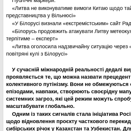
Публічні маркери:
«Литва не виконуватиме вимоги Китаю щодо та
представництва у Вільнюсі»
«У Білорусі визнали «екстремістським» сайт Ра
«Білорусь продовжить атакувати Литву метеоку
терпітиме – експерт»
«Литва оголосила надзвичайну ситуацію через 
повітряні кулі з Білорусі»
У сучасній міжнародній реальності дедалі в
проявляється те, що можна назвати
прецедент
колективного путінізму. Вони не обмежуються
епізодами, навпаки, створюють своєрідну мап
системних загроз, які цей режим можуть спроб
масштабувати глобально.
Одним із таких сигналів стала ініціатива Росі
щодо відновлення проєкту часткового перекид
сибірських річок у Казахстан та Узбекистан. Д