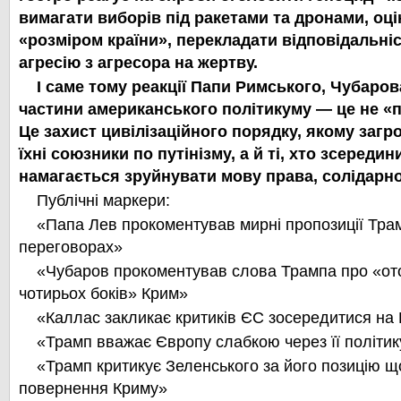
вимагати виборів під ракетами та дронами, оц
«розміром країни», перекладати відповідальні
агресію з агресора на жертву.
І саме тому реакції Папи Римського, Чубаров
частини американського політикуму — це не «п
Це
захист цивілізаційного порядку, якому загр
їхні союзники по путінізму, а й ті, хто зсереди
намагається зруйнувати мову права, солідарно
Публічні маркери:
«Папа Лев прокоментував мирні пропозиції Тра
переговорах»
«Чубаров прокоментував слова Трампа про «от
чотирьох боків» Крим»
«Каллас закликає критиків ЄС зосередитися на 
«Трамп вважає Європу слабкою через її політик
«Трамп критикує Зеленського за його позицію 
повернення Криму»