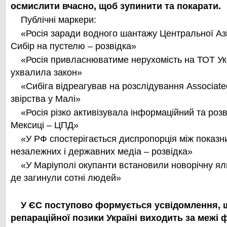
осмислити вчасно, щоб зупинити та покарати.
Публічні маркери:
«Росія заради водного шантажу Центральної Азі
Сибір на пустелю – розвідка»
«Росія привласнюватиме нерухомість на ТОТ У
ухвалила закон»
«Сибіга відреагував на розслідування Associated
звірства у Малі»
«Росія різко активізувала інформаційний та роз
Мексиці – ЦПД»
«У РФ спостерігається диспропорція між показн
незалежних і державних медіа – розвідка»
«У Маріуполі окупанти встановили новорічну ял
де загинули сотні людей»
У ЄС поступово формується усвідомлення, 
репараційної позики Україні виходить за межі 