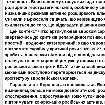
технічності. Воно напряму стосується здатност
ролі зрілої геостратегічної сили, особливо у сві
низка інших режимів активно розширюють влас
Сигнали з Брюсселя свідчать, що керівництво
схиляється до того, що відкладати рішення вж
Цей контекст чітко артикулював єврокомісар
звертаючись до критиків репараційної позики.
простий і водночас категоричний: якщо Європ
підтримати Україну у критичні роки 2026–2027, 
зробить. А наслідки відмови від відповідально
оплачувати всім європейцям уже у форматі с
російської агресії проти ЄС. У такий спосіб ди
механізми поступово перетворюється на диск
архітектуру європейської безпеки.
Паралельно з Європою активнішою стає Япон
визнанням, більше не може дозволити собі ро
спостереження. Спростування Токіо чуток щод
підтримувати конфіскацію російських активів, 