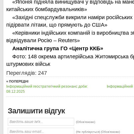
«Японія підняла винищувачі у відповідь на мане
китайських бомбардувальників»
«Західні спецслужби викрили наміри російських
підірвати літаки, що прямують до США»
«Керівники індійських компаній із виробництва з
відвідували Росію – Reuters»
Аналітична група ГО «Центр ККБ»
Фото: 148 окрема артилерійська Житомирська б
штурмових військ
Переглядів: 247
« ПОПЕРЕДНІ
Інформаційний геостратегічний резонанс доби:
Інформаційний 
08.12.2025
Залишити відгук
(Обов'язково)
(Не публікується) (Обов'язково)