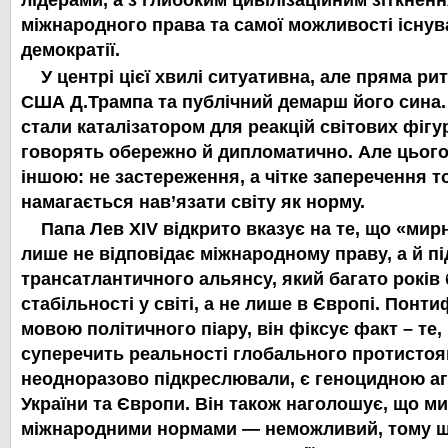
лідерами, а з
глибоким цивілізаційним зіткнен
міжнародного права та самої можливості існув
демократії.
У центрі цієї хвилі ситуативна, але пряма р
США Д.Трампа та публічний демарш його сина. 
стали каталізатором для реакцій світових фігур
говорять обережно й дипломатично. Але цього
іншою: не застереження, а
чітке заперечення т
намагається нав’язати світу як норму.
Папа Лев XIV відкрито вказує на те, що «ми
лише не відповідає міжнародному праву, а й
пі
трансатлантичного альянсу, який багато рокі
стабільності у світі, а не лише в Європі. Понти
мовою політичного піару, він фіксує факт – те
,
суперечить реальності глобального протистоян
неодноразово підкреслювали, є геноцидною а
України та Європи. Він також наголошує, що ми
міжнародними нормами —
неможливий, тому щ