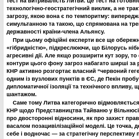
тест на витривалість Литви. Це тест на готовн
технологічно-геостратегічний виклик, а не трак
загрозу, якою вона є по темпоритму:
випередж
симультанною та такою, що спрямована на тре
державності країни-члена Альянсу.
При цьому офіційні експерти все ще обереж
«гібридністю», підкреслюючи, що Білорусь ніб
агресивні дії. Але якщо розширити кут зору, т
контури цього фону загроз набагато ширші за 
КНР активно розгортає власний “червоний геге
одним із вузлових пунктів в ЄС, де Пекін пробу
дипломатичної ізоляції та технічного впливу, 
шантажом.
Саме тому Литва категорично відмовляєтьс
КНР щодо Представництва Тайваню у Вільнюсі. 
про двосторонні відносини, як про
захист прав
васалом позацивілізаційної моделі. Це точка, д
себе і водночас — за стратегічну перспективу 