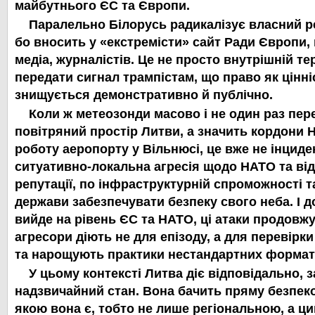
майбутнього ЄС та Європи.
Паралельно Білорусь радикалізує власний р
бо вносить у «екстремісти» сайт Ради Європи, 
медіа, журналістів. Це не просто внутрішній те
передати сигнал трампістам, що
право як цінні
знищується демонстративно й публічно.
Коли ж метеозонди масово і не один раз пе
повітряний простір Литви, а значить кордони 
роботу аеропорту у Вільнюсі, це вже не інциде
ситуативно-локальна агресія щодо НАТО та ві
репутації, по інфраструктурній спроможності т
держави забезпечувати безпеку свого неба. І д
вийде на рівень ЄС та НАТО, ці атаки продовж
агресори діють не для епізоду, а для перевірк
та нарощують практики нестандартних форматі
У цьому контексті Литва діє відповідально,
надзвичайний стан. Вона бачить пряму безпеко
якою вона є, тобто
не лише регіональною, а ци