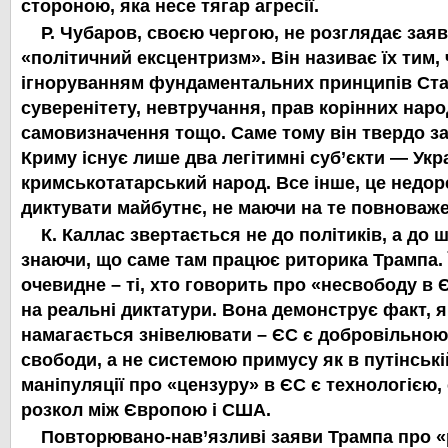
стороною, яка несе тягар агресії.
Р. Чубаров, своєю чергою, не розглядає зая
«політичний ексцентризм». Він називає їх тим, 
ігноруванням фундаментальних принципів Ст
суверенітету, невтручання, прав корінних наро
самовизначення тощо. Саме тому він твердо з
Криму існує лише два легітимні суб’єкти — Укра
кримськотатарський народ. Все інше, це недор
диктувати майбутнє, не маючи на те повноваже
К. Каллас звертається не до політиків, а до 
знаючи, що саме там працює риторика Трампа.
очевидне –
ті, хто говорить про «несвободу в 
на реальні диктатури. Вона демонструє факт, 
намагається знівелювати – ЄС є добровільно
свободи, а не системою примусу як в путінські
маніпуляції про «цензуру» в ЄС є технологією
розкол між Європою і США.
Повторювано-нав’язливі заяви Трампа про «р