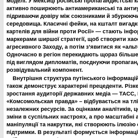
моделі. У Мексиці російські пропагандистські к
активно поширюють антиамериканські та антиу
підриваючи довіру між союзниками й збурюючи
середовища. Класичні фейки, на кшталт вигад
картелів для війни проти Росії» — стають інф
маркерами ширшої стратегії, щоб створити хао
агресивного Заходу, а потім з’явитися як «аль
Одночасно в регіон перекидають щораз більше 
під виглядом дипломатів, поєднуючи пропаган
розвідувальний компонент.
Внутрішня структура путінського інформаці
також демонструє характерні прецеденти. Різк
зростання аудиторії державних медіа — ТАСС, 
«Комсомольская правда» – відбувається на тлі
незалежних ресурсів. За оцінками аналітиків, ц
зміни в суспільних настроях, а про масштабні 
маніпуляції та накрутки, які створюють ілюзію 
підтримки. В результаті формується інформаці