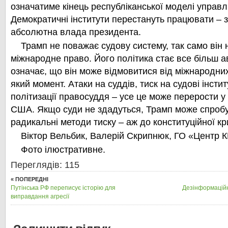
означатиме кінець республіканської моделі управ
Демократичні інститути перестануть працювати – з
абсолютна влада президента.
Трамп не поважає судову систему, так само він
міжнародне право. Його політика стає все більш 
означає, що він може відмовитися від міжнародних
який момент. Атаки на суддів, тиск на судові інстит
політизації правосуддя – усе це може перерости у
США. Якщо суди не здадуться, Трамп може спроб
радикальні методи тиску – аж до конституційної кр
Віктор Вельбик, Валерій Скрипнюк, ГО «Центр 
Фото ілюстративне.
Переглядів: 115
« ПОПЕРЕДНІ
Путінська РФ переписує історію для
Дезінформаційн
виправдання агресії