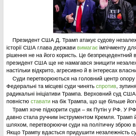
Президент США Д. Трамп атакує судову незалеж
історії США глава держави
вимагає
імпічменту для
рішення не на його користь. Це безпрецедентний 
президент США ще не намагався знищити незалеж
настільки відкрито, агресивно й в інтересах власни
Суди перетворюються на головний центр опору 
Федеральні та місцеві суди чинять
спротив
, зупин
радикальні ініціативи Трампа. Верховний суд США
повністю
ставати
на бік Трампа, що ще більше йог
Трамп хоче підкорити суди – як Путін у РФ. У Р
давно стала ручним інструментом Кремля. Трамп 
шляхом, перетворюючи суди на політичну зброю в
Якщо Трампу вдасться придушити незалежність су